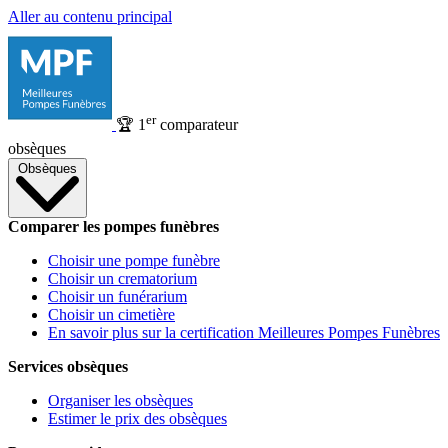
Aller au contenu principal
er
🏆
1
comparateur
obsèques
Obsèques
Comparer les pompes funèbres
Choisir une pompe funèbre
Choisir un crematorium
Choisir un funérarium
Choisir un cimetière
En savoir plus sur la certification Meilleures Pompes Funèbres
Services obsèques
Organiser les obsèques
Estimer le prix des obsèques