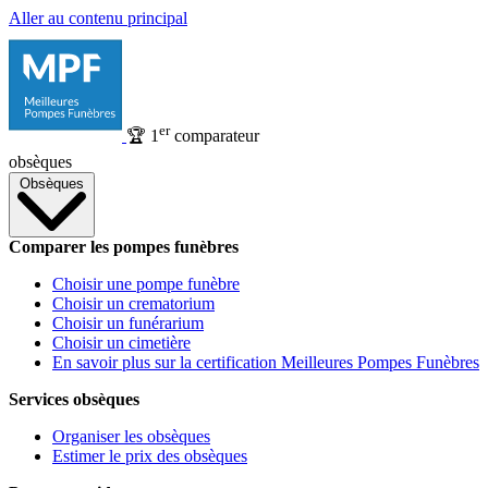
Aller au contenu principal
er
🏆
1
comparateur
obsèques
Obsèques
Comparer les pompes funèbres
Choisir une pompe funèbre
Choisir un crematorium
Choisir un funérarium
Choisir un cimetière
En savoir plus sur la certification Meilleures Pompes Funèbres
Services obsèques
Organiser les obsèques
Estimer le prix des obsèques