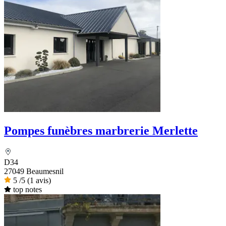
Pompes funèbres marbrerie Merlette
D34
27049 Beaumesnil
5
/5
(1 avis)
top notes