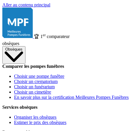
Aller au contenu principal
er
🏆
1
comparateur
obsèques
Obsèques
Comparer les pompes funèbres
Choisir une pompe funèbre
Choisir un crematorium
Choisir un funérarium
Choisir un cimetière
En savoir plus sur la certification Meilleures Pompes Funèbres
Services obsèques
Organiser les obsèques
Estimer le prix des obsèques