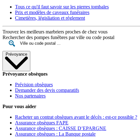
Tous ce qu'il faut savoir sur les pierres tombales
Prix et modèles de caveaux funéraires
Cimetières, législiation et réglement
Trouvez les meilleurs marbriers proches de chez vous
Rechercher des pompes funèbres par ville ou code postal
Prévoyance
Prévoyance obsèques
Prévision obsèques
Demander des devis comparatifs
Nos partenaires
Pour vous aider
Racheter un contrat obsèques avant le décès : est-ce possible ?
Assurance obsèques FAPE
Assurance obsèques : CAISSE D’EPARGNE
Assurance obsèques : La Banque postale