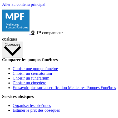
Aller au contenu principal
er
🏆
1
comparateur
obsèques
Obsèques
Comparer les pompes funèbres
Choisir une pompe funèbre
Choisir un crematorium
Choisir un funérarium
Choisir un cimetière
En savoir plus sur la certification Meilleures Pompes Funèbres
Services obsèques
Organiser les obsèques
Estimer le prix des obsèques