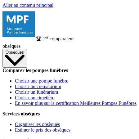
Aller au contenu principal
er
🏆
1
comparateur
obsèques
Obsèques
Comparer les pompes funèbres
Choisir une pompe funèbre
Choisir un crematorium
Choisir un funérarium
Choisir un cimetière
En savoir plus sur la certification Meilleures Pompes Funèbres
Services obsèques
Organiser les obsèques
Estimer le prix des obsèques