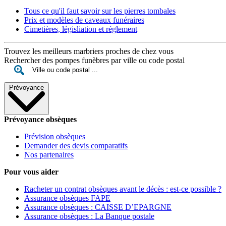
Tous ce qu'il faut savoir sur les pierres tombales
Prix et modèles de caveaux funéraires
Cimetières, législiation et réglement
Trouvez les meilleurs marbriers proches de chez vous
Rechercher des pompes funèbres par ville ou code postal
Prévoyance
Prévoyance obsèques
Prévision obsèques
Demander des devis comparatifs
Nos partenaires
Pour vous aider
Racheter un contrat obsèques avant le décès : est-ce possible ?
Assurance obsèques FAPE
Assurance obsèques : CAISSE D’EPARGNE
Assurance obsèques : La Banque postale