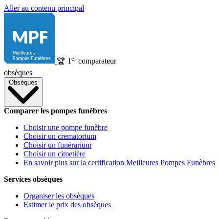
Aller au contenu principal
er
🏆
1
comparateur
obsèques
Obsèques
Comparer les pompes funèbres
Choisir une pompe funèbre
Choisir un crematorium
Choisir un funérarium
Choisir un cimetière
En savoir plus sur la certification Meilleures Pompes Funèbres
Services obsèques
Organiser les obsèques
Estimer le prix des obsèques