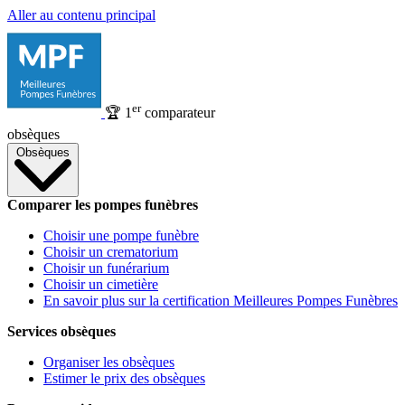
Aller au contenu principal
er
🏆
1
comparateur
obsèques
Obsèques
Comparer les pompes funèbres
Choisir une pompe funèbre
Choisir un crematorium
Choisir un funérarium
Choisir un cimetière
En savoir plus sur la certification Meilleures Pompes Funèbres
Services obsèques
Organiser les obsèques
Estimer le prix des obsèques