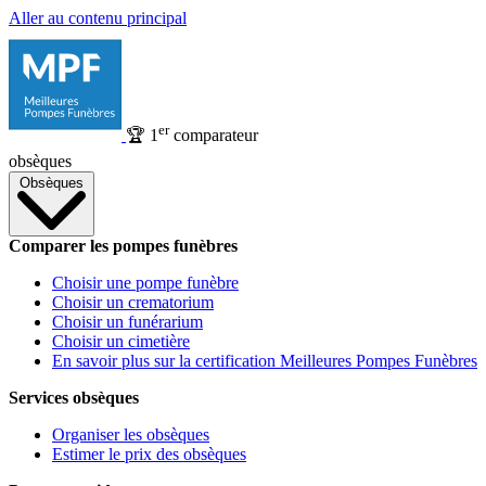
Aller au contenu principal
er
🏆
1
comparateur
obsèques
Obsèques
Comparer les pompes funèbres
Choisir une pompe funèbre
Choisir un crematorium
Choisir un funérarium
Choisir un cimetière
En savoir plus sur la certification Meilleures Pompes Funèbres
Services obsèques
Organiser les obsèques
Estimer le prix des obsèques