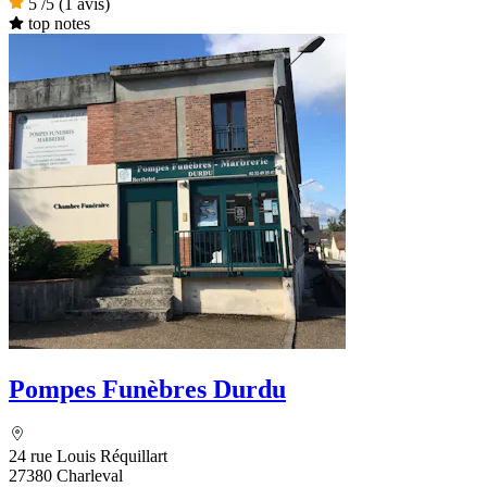
5
/5
(1 avis)
top notes
Pompes Funèbres Durdu
24 rue Louis Réquillart
27380 Charleval