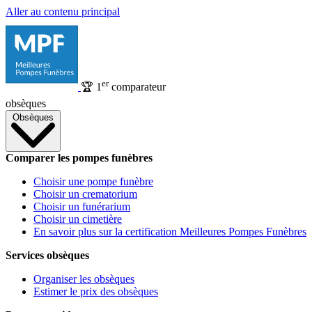
Aller au contenu principal
er
🏆
1
comparateur
obsèques
Obsèques
Comparer les pompes funèbres
Choisir une pompe funèbre
Choisir un crematorium
Choisir un funérarium
Choisir un cimetière
En savoir plus sur la certification Meilleures Pompes Funèbres
Services obsèques
Organiser les obsèques
Estimer le prix des obsèques