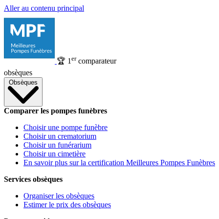
Aller au contenu principal
er
🏆
1
comparateur
obsèques
Obsèques
Comparer les pompes funèbres
Choisir une pompe funèbre
Choisir un crematorium
Choisir un funérarium
Choisir un cimetière
En savoir plus sur la certification Meilleures Pompes Funèbres
Services obsèques
Organiser les obsèques
Estimer le prix des obsèques