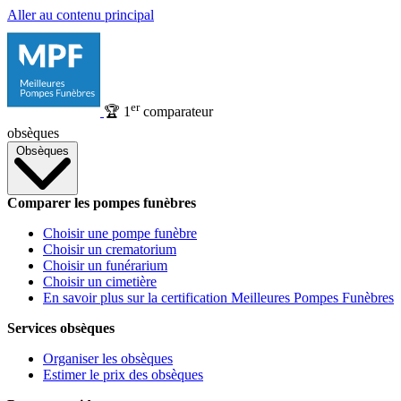
Aller au contenu principal
er
🏆
1
comparateur
obsèques
Obsèques
Comparer les pompes funèbres
Choisir une pompe funèbre
Choisir un crematorium
Choisir un funérarium
Choisir un cimetière
En savoir plus sur la certification Meilleures Pompes Funèbres
Services obsèques
Organiser les obsèques
Estimer le prix des obsèques