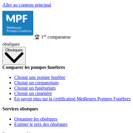
Aller au contenu principal
er
🏆
1
comparateur
obsèques
Obsèques
Comparer les pompes funèbres
Choisir une pompe funèbre
Choisir un crematorium
Choisir un funérarium
Choisir un cimetière
En savoir plus sur la certification Meilleures Pompes Funèbres
Services obsèques
Organiser les obsèques
Estimer le prix des obsèques