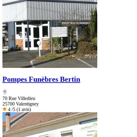
Pompes Funèbres Bertin
70 Rue Villedieu
25700 Valentigney
4
/5
(1 avis)