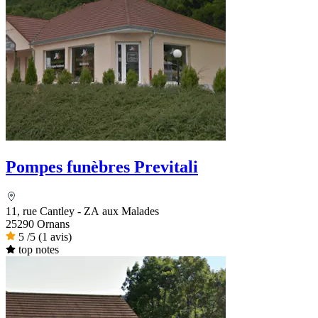
Pompes funèbres Previtali
11, rue Cantley - ZA aux Malades
25290 Ornans
5
/5
(1 avis)
top notes