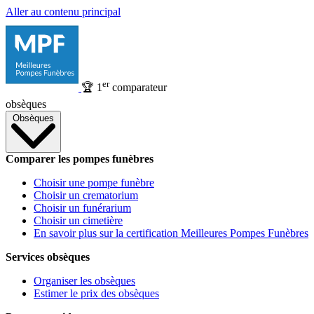
Aller au contenu principal
er
🏆
1
comparateur
obsèques
Obsèques
Comparer les pompes funèbres
Choisir une pompe funèbre
Choisir un crematorium
Choisir un funérarium
Choisir un cimetière
En savoir plus sur la certification Meilleures Pompes Funèbres
Services obsèques
Organiser les obsèques
Estimer le prix des obsèques