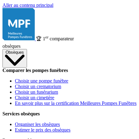
Aller au contenu principal
er
🏆
1
comparateur
obsèques
Obsèques
Comparer les pompes funèbres
Choisir une pompe funèbre
Choisir un crematorium
Choisir un funérarium
Choisir un cimetière
En savoir plus sur la certification Meilleures Pompes Funèbres
Services obsèques
Organiser les obsèques
Estimer le prix des obsèques