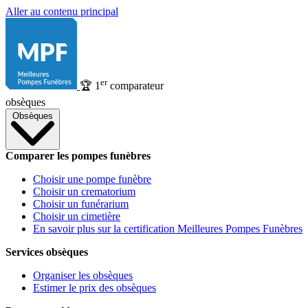
Aller au contenu principal
er
🏆
1
comparateur
obsèques
Obsèques
Comparer les pompes funèbres
Choisir une pompe funèbre
Choisir un crematorium
Choisir un funérarium
Choisir un cimetière
En savoir plus sur la certification Meilleures Pompes Funèbres
Services obsèques
Organiser les obsèques
Estimer le prix des obsèques