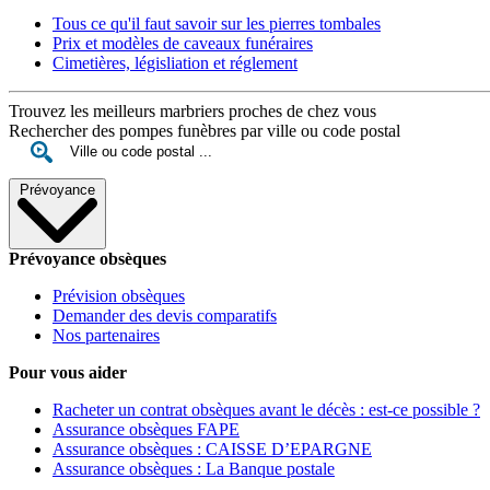
Tous ce qu'il faut savoir sur les pierres tombales
Prix et modèles de caveaux funéraires
Cimetières, législiation et réglement
Trouvez les meilleurs marbriers proches de chez vous
Rechercher des pompes funèbres par ville ou code postal
Prévoyance
Prévoyance obsèques
Prévision obsèques
Demander des devis comparatifs
Nos partenaires
Pour vous aider
Racheter un contrat obsèques avant le décès : est-ce possible ?
Assurance obsèques FAPE
Assurance obsèques : CAISSE D’EPARGNE
Assurance obsèques : La Banque postale