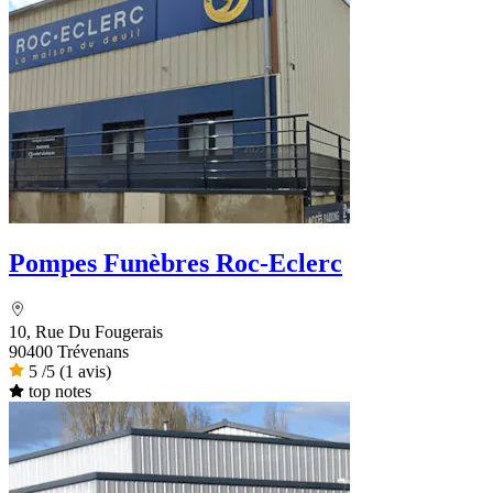
Pompes Funèbres Roc-Eclerc
10, Rue Du Fougerais
90400 Trévenans
5
/5
(1 avis)
top notes