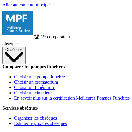
Aller au contenu principal
er
🏆
1
comparateur
obsèques
Obsèques
Comparer les pompes funèbres
Choisir une pompe funèbre
Choisir un crematorium
Choisir un funérarium
Choisir un cimetière
En savoir plus sur la certification Meilleures Pompes Funèbres
Services obsèques
Organiser les obsèques
Estimer le prix des obsèques