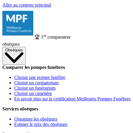
Aller au contenu principal
er
🏆
1
comparateur
obsèques
Obsèques
Comparer les pompes funèbres
Choisir une pompe funèbre
Choisir un crematorium
Choisir un funérarium
Choisir un cimetière
En savoir plus sur la certification Meilleures Pompes Funèbres
Services obsèques
Organiser les obsèques
Estimer le prix des obsèques