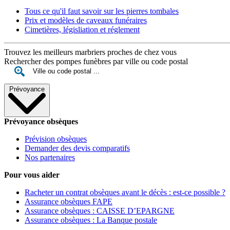
Tous ce qu'il faut savoir sur les pierres tombales
Prix et modèles de caveaux funéraires
Cimetières, législiation et réglement
Trouvez les meilleurs marbriers proches de chez vous
Rechercher des pompes funèbres par ville ou code postal
Prévoyance
Prévoyance obsèques
Prévision obsèques
Demander des devis comparatifs
Nos partenaires
Pour vous aider
Racheter un contrat obsèques avant le décès : est-ce possible ?
Assurance obsèques FAPE
Assurance obsèques : CAISSE D’EPARGNE
Assurance obsèques : La Banque postale