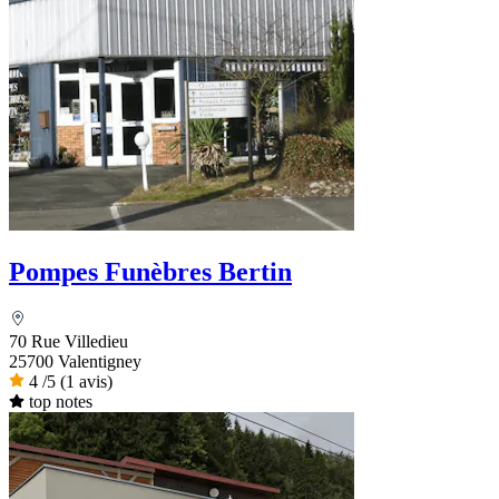
Pompes Funèbres Bertin
70 Rue Villedieu
25700 Valentigney
4
/5
(1 avis)
top notes