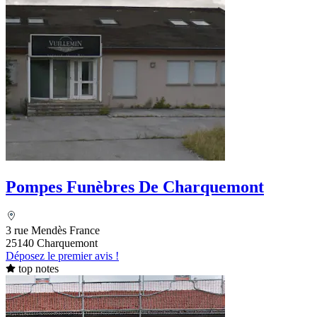
Pompes Funèbres De Charquemont
3 rue Mendès France
25140 Charquemont
Déposez le premier avis !
top notes