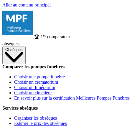
Aller au contenu principal
er
🏆
1
comparateur
obsèques
Obsèques
Comparer les pompes funèbres
Choisir une pompe funèbre
Choisir un crematorium
Choisir un funérarium
Choisir un cimetière
En savoir plus sur la certification Meilleures Pompes Funèbres
Services obsèques
Organiser les obsèques
Estimer le prix des obsèques