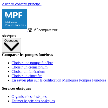
Aller au contenu principal
er
🏆
1
comparateur
obsèques
Obsèques
Comparer les pompes funèbres
Choisir une pompe funèbre
Choisir un crematorium
Choisir un funérarium
Choisir un cimetière
En savoir plus sur la certification Meilleures Pompes Funèbres
Services obsèques
Organiser les obsèques
Estimer le prix des obsèques