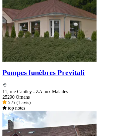
Pompes funèbres Previtali
11, rue Cantley - ZA aux Malades
25290 Ornans
5
/5
(1 avis)
top notes