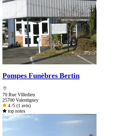
Pompes Funèbres Bertin
70 Rue Villedieu
25700 Valentigney
4
/5
(1 avis)
top notes