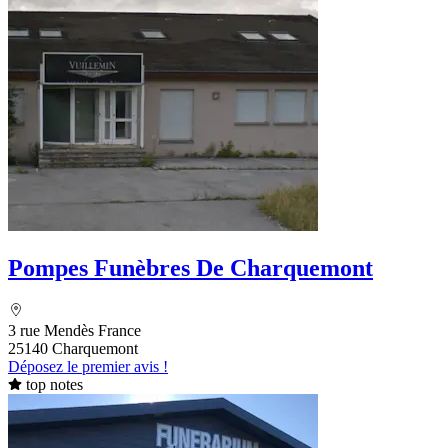
Pompes Funèbres De Charquemont
3 rue Mendès France
25140 Charquemont
Déposez le premier avis !
top notes