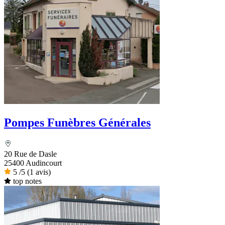
Pompes Funèbres Générales
20 Rue de Dasle
25400 Audincourt
5
/5
(1 avis)
top notes