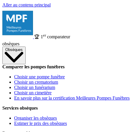
Aller au contenu principal
er
🏆
1
comparateur
obsèques
Obsèques
Comparer les pompes funèbres
Choisir une pompe funèbre
Choisir un crematorium
Choisir un funérarium
Choisir un cimetière
En savoir plus sur la certification Meilleures Pompes Funèbres
Services obsèques
Organiser les obsèques
Estimer le prix des obsèques