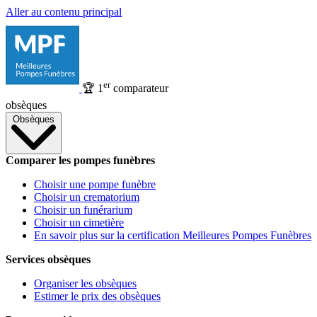
Aller au contenu principal
er
🏆
1
comparateur
obsèques
Obsèques
Comparer les pompes funèbres
Choisir une pompe funèbre
Choisir un crematorium
Choisir un funérarium
Choisir un cimetière
En savoir plus sur la certification Meilleures Pompes Funèbres
Services obsèques
Organiser les obsèques
Estimer le prix des obsèques