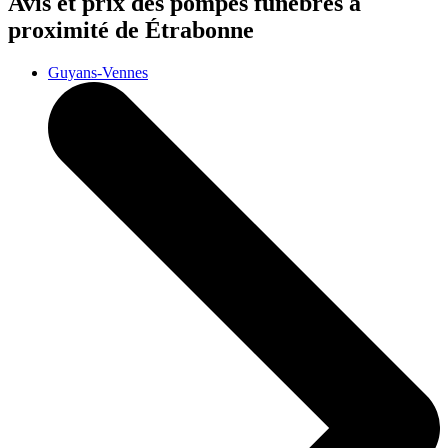
Avis et prix des
pompes funèbres
à
proximité de Étrabonne
Guyans-Vennes