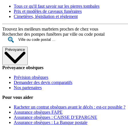
Tous ce qu'il faut savoir sur les pierres tombales
Prix et modèles de caveaux funéraires
Cimetières, législiation et réglement
Trouvez les meilleurs marbriers proches de chez vous
Rechercher des pompes funèbres par ville ou code postal
Prévoyance
Prévoyance obsèques
Prévision obsèques
Demander des devis comparatifs
Nos partenaires
Pour vous aider
Racheter un contrat obsèques avant le décès : est-ce possible ?
Assurance obsèques FAPE
Assurance obsèques : CAISSE D’EPARGNE
Assurance obsèques : La Banque postale