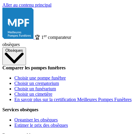
Aller au contenu principal
er
🏆
1
comparateur
obsèques
Obsèques
Comparer les pompes funèbres
Choisir une pompe funèbre
Choisir un crematorium
Choisir un funérarium
Choisir un cimetière
En savoir plus sur la certification Meilleures Pompes Funèbres
Services obsèques
Organiser les obsèques
Estimer le prix des obsèques