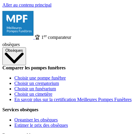
Aller au contenu principal
er
🏆
1
comparateur
obsèques
Obsèques
Comparer les pompes funèbres
Choisir une pompe funèbre
Choisir un crematorium
Choisir un funérarium
Choisir un cimetière
En savoir plus sur la certification Meilleures Pompes Funèbres
Services obsèques
Organiser les obsèques
Estimer le prix des obsèques