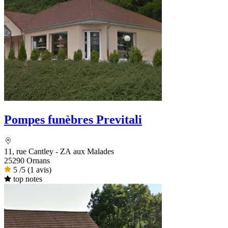
Pompes funèbres Previtali
11, rue Cantley - ZA aux Malades
25290 Ornans
5
/5
(1 avis)
top notes