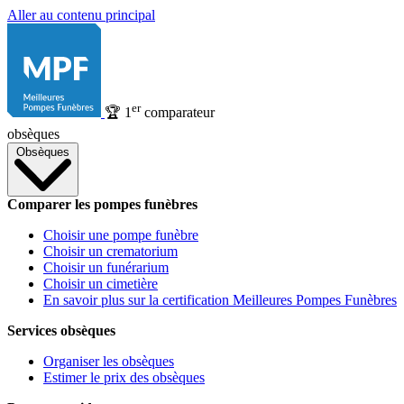
Aller au contenu principal
er
🏆
1
comparateur
obsèques
Obsèques
Comparer les pompes funèbres
Choisir une pompe funèbre
Choisir un crematorium
Choisir un funérarium
Choisir un cimetière
En savoir plus sur la certification Meilleures Pompes Funèbres
Services obsèques
Organiser les obsèques
Estimer le prix des obsèques