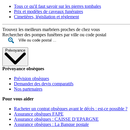
Tous ce qu'il faut savoir sur les pierres tombales
Prix et modèles de caveaux funéraires
Cimetières, législiation et réglement
Trouvez les meilleurs marbriers proches de chez vous
Rechercher des pompes funèbres par ville ou code postal
Prévoyance
Prévoyance obsèques
Prévision obsèques
Demander des devis comparatifs
Nos partenaires
Pour vous aider
Racheter un contrat obsèques avant le décès : est-ce possible ?
Assurance obsèques FAPE
Assurance obsèques : CAISSE D’EPARGNE
Assurance obsèques : La Banque postale