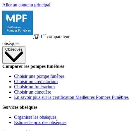
Aller au contenu principal
er
🏆
1
comparateur
obsèques
Obsèques
Comparer les pompes funèbres
Choisir une pompe funèbre
Choisir un crematorium
Choisir un funérarium
Choisir un cimetière
En savoir plus sur la certification Meilleures Pompes Funèbres
Services obsèques
Organiser les obsèques
Estimer le prix des obsèques