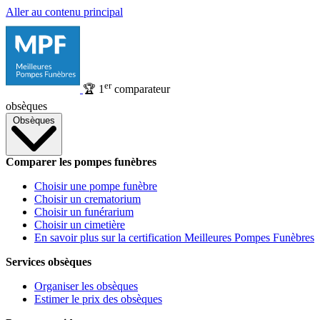
Aller au contenu principal
er
🏆
1
comparateur
obsèques
Obsèques
Comparer les pompes funèbres
Choisir une pompe funèbre
Choisir un crematorium
Choisir un funérarium
Choisir un cimetière
En savoir plus sur la certification Meilleures Pompes Funèbres
Services obsèques
Organiser les obsèques
Estimer le prix des obsèques