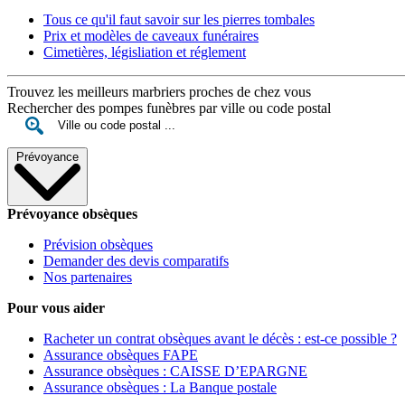
Tous ce qu'il faut savoir sur les pierres tombales
Prix et modèles de caveaux funéraires
Cimetières, législiation et réglement
Trouvez les meilleurs marbriers proches de chez vous
Rechercher des pompes funèbres par ville ou code postal
Prévoyance
Prévoyance obsèques
Prévision obsèques
Demander des devis comparatifs
Nos partenaires
Pour vous aider
Racheter un contrat obsèques avant le décès : est-ce possible ?
Assurance obsèques FAPE
Assurance obsèques : CAISSE D’EPARGNE
Assurance obsèques : La Banque postale