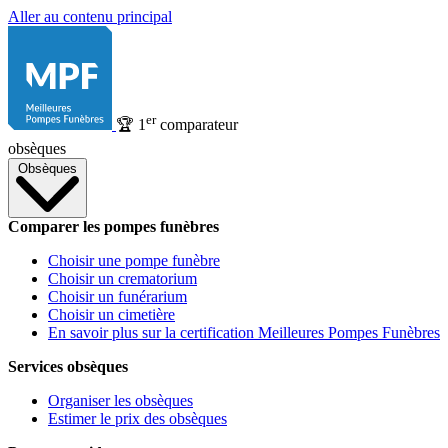
Aller au contenu principal
er
🏆
1
comparateur
obsèques
Obsèques
Comparer les pompes funèbres
Choisir une pompe funèbre
Choisir un crematorium
Choisir un funérarium
Choisir un cimetière
En savoir plus sur la certification Meilleures Pompes Funèbres
Services obsèques
Organiser les obsèques
Estimer le prix des obsèques