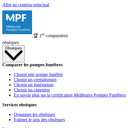
Aller au contenu principal
er
🏆
1
comparateur
obsèques
Obsèques
Comparer les pompes funèbres
Choisir une pompe funèbre
Choisir un crematorium
Choisir un funérarium
Choisir un cimetière
En savoir plus sur la certification Meilleures Pompes Funèbres
Services obsèques
Organiser les obsèques
Estimer le prix des obsèques