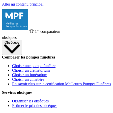
Aller au contenu principal
er
🏆
1
comparateur
obsèques
Obsèques
Comparer les pompes funèbres
Choisir une pompe funèbre
Choisir un crematorium
Choisir un funérarium
Choisir un cimetière
En savoir plus sur la certification Meilleures Pompes Funèbres
Services obsèques
Organiser les obsèques
Estimer le prix des obsèques