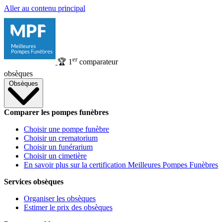
Aller au contenu principal
er
🏆
1
comparateur
obsèques
Obsèques
Comparer les pompes funèbres
Choisir une pompe funèbre
Choisir un crematorium
Choisir un funérarium
Choisir un cimetière
En savoir plus sur la certification Meilleures Pompes Funèbres
Services obsèques
Organiser les obsèques
Estimer le prix des obsèques