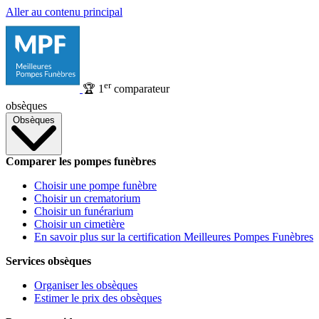
Aller au contenu principal
er
🏆
1
comparateur
obsèques
Obsèques
Comparer les pompes funèbres
Choisir une pompe funèbre
Choisir un crematorium
Choisir un funérarium
Choisir un cimetière
En savoir plus sur la certification Meilleures Pompes Funèbres
Services obsèques
Organiser les obsèques
Estimer le prix des obsèques