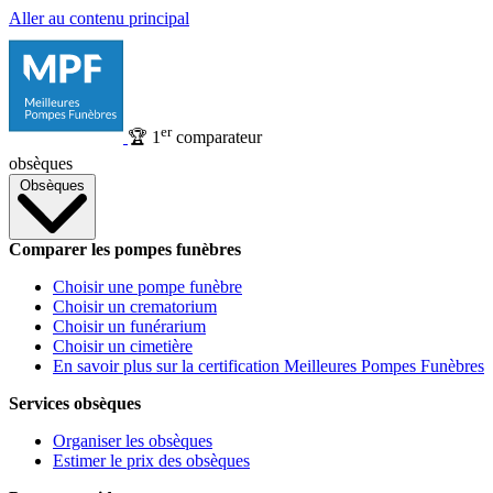
Aller au contenu principal
er
🏆
1
comparateur
obsèques
Obsèques
Comparer les pompes funèbres
Choisir une pompe funèbre
Choisir un crematorium
Choisir un funérarium
Choisir un cimetière
En savoir plus sur la certification Meilleures Pompes Funèbres
Services obsèques
Organiser les obsèques
Estimer le prix des obsèques