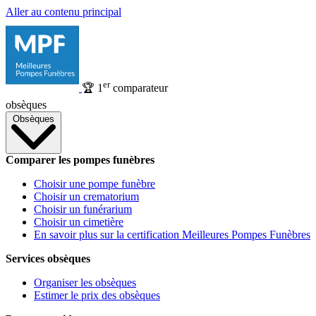
Aller au contenu principal
er
🏆
1
comparateur
obsèques
Obsèques
Comparer les pompes funèbres
Choisir une pompe funèbre
Choisir un crematorium
Choisir un funérarium
Choisir un cimetière
En savoir plus sur la certification Meilleures Pompes Funèbres
Services obsèques
Organiser les obsèques
Estimer le prix des obsèques