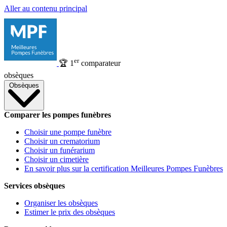
Aller au contenu principal
er
🏆
1
comparateur
obsèques
Obsèques
Comparer les pompes funèbres
Choisir une pompe funèbre
Choisir un crematorium
Choisir un funérarium
Choisir un cimetière
En savoir plus sur la certification Meilleures Pompes Funèbres
Services obsèques
Organiser les obsèques
Estimer le prix des obsèques