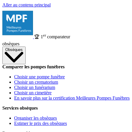
Aller au contenu principal
er
🏆
1
comparateur
obsèques
Obsèques
Comparer les pompes funèbres
Choisir une pompe funèbre
Choisir un crematorium
Choisir un funérarium
Choisir un cimetière
En savoir plus sur la certification Meilleures Pompes Funèbres
Services obsèques
Organiser les obsèques
Estimer le prix des obsèques