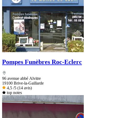
Pompes Funèbres Roc-Eclerc
96 avenue abbé Alvitre
19100 Brive-la-Gaillarde
4,5
/5
(14 avis)
top notes