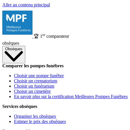
Aller au contenu principal
er
🏆
1
comparateur
obsèques
Obsèques
Comparer les pompes funèbres
Choisir une pompe funèbre
Choisir un crematorium
Choisir un funérarium
Choisir un cimetière
En savoir plus sur la certification Meilleures Pompes Funèbres
Services obsèques
Organiser les obsèques
Estimer le prix des obsèques