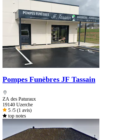
Pompes Funèbres JF Tassain
ZA des Paturaux
19140 Uzerche
5
/5
(1 avis)
top notes