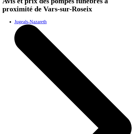
Avis et prix des
pompes funèbres
à
proximité de Vars-sur-Roseix
Jugeals-Nazareth