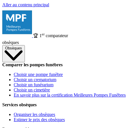
Aller au contenu principal
er
🏆
1
comparateur
obsèques
Obsèques
Comparer les pompes funèbres
Choisir une pompe funèbre
Choisir un crematorium
Choisir un funérarium
Choisir un cimetière
En savoir plus sur la certification Meilleures Pompes Funèbres
Services obsèques
Organiser les obsèques
Estimer le prix des obsèques