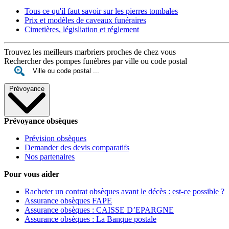
Tous ce qu'il faut savoir sur les pierres tombales
Prix et modèles de caveaux funéraires
Cimetières, législiation et réglement
Trouvez les meilleurs marbriers proches de chez vous
Rechercher des pompes funèbres par ville ou code postal
Prévoyance
Prévoyance obsèques
Prévision obsèques
Demander des devis comparatifs
Nos partenaires
Pour vous aider
Racheter un contrat obsèques avant le décès : est-ce possible ?
Assurance obsèques FAPE
Assurance obsèques : CAISSE D’EPARGNE
Assurance obsèques : La Banque postale