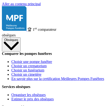
Aller au contenu principal
er
🏆
1
comparateur
obsèques
Obsèques
Comparer les pompes funèbres
Choisir une pompe funèbre
Choisir un crematorium
Choisir un funérarium
Choisir un cimetière
En savoir plus sur la certification Meilleures Pompes Funèbres
Services obsèques
Organiser les obsèques
Estimer le prix des obsèques