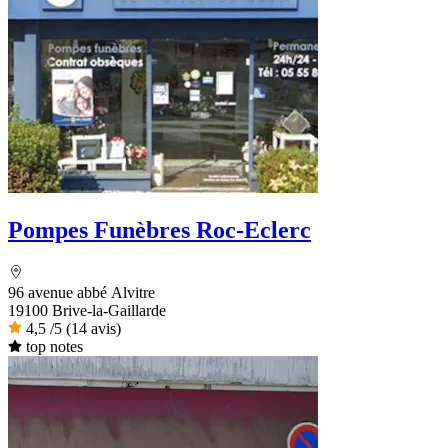
Pompes Funèbres Roc-Eclerc
96 avenue abbé Alvitre
19100 Brive-la-Gaillarde
4,5
/5
(14 avis)
top notes