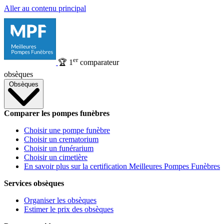
Aller au contenu principal
er
🏆
1
comparateur
obsèques
Obsèques
Comparer les pompes funèbres
Choisir une pompe funèbre
Choisir un crematorium
Choisir un funérarium
Choisir un cimetière
En savoir plus sur la certification Meilleures Pompes Funèbres
Services obsèques
Organiser les obsèques
Estimer le prix des obsèques