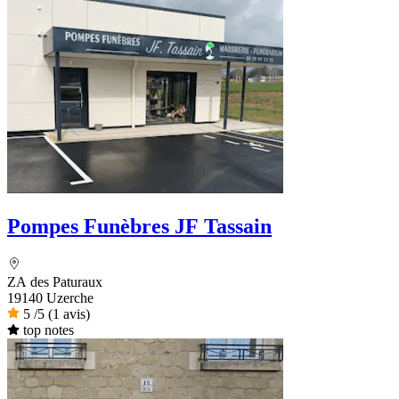
Pompes Funèbres JF Tassain
ZA des Paturaux
19140 Uzerche
5
/5
(1 avis)
top notes