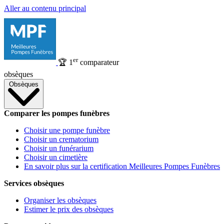
Aller au contenu principal
er
🏆
1
comparateur
obsèques
Obsèques
Comparer les pompes funèbres
Choisir une pompe funèbre
Choisir un crematorium
Choisir un funérarium
Choisir un cimetière
En savoir plus sur la certification Meilleures Pompes Funèbres
Services obsèques
Organiser les obsèques
Estimer le prix des obsèques