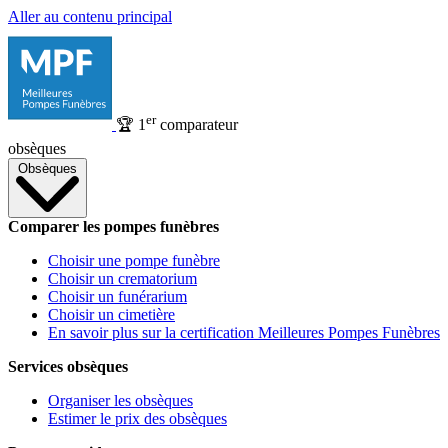
Aller au contenu principal
er
🏆
1
comparateur
obsèques
Obsèques
Comparer les pompes funèbres
Choisir une pompe funèbre
Choisir un crematorium
Choisir un funérarium
Choisir un cimetière
En savoir plus sur la certification Meilleures Pompes Funèbres
Services obsèques
Organiser les obsèques
Estimer le prix des obsèques