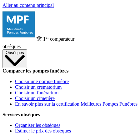
Aller au contenu principal
er
🏆
1
comparateur
obsèques
Obsèques
Comparer les pompes funèbres
Choisir une pompe funèbre
Choisir un crematorium
Choisir un funérarium
Choisir un cimetière
En savoir plus sur la certification Meilleures Pompes Funèbres
Services obsèques
Organiser les obsèques
Estimer le prix des obsèques