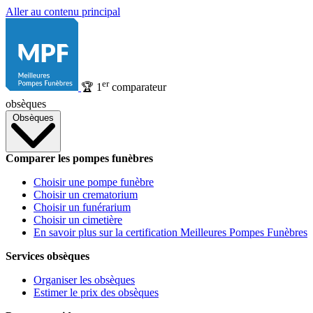
Aller au contenu principal
er
🏆
1
comparateur
obsèques
Obsèques
Comparer les pompes funèbres
Choisir une pompe funèbre
Choisir un crematorium
Choisir un funérarium
Choisir un cimetière
En savoir plus sur la certification Meilleures Pompes Funèbres
Services obsèques
Organiser les obsèques
Estimer le prix des obsèques