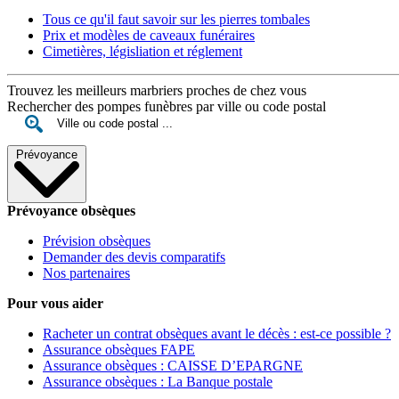
Tous ce qu'il faut savoir sur les pierres tombales
Prix et modèles de caveaux funéraires
Cimetières, législiation et réglement
Trouvez les meilleurs marbriers proches de chez vous
Rechercher des pompes funèbres par ville ou code postal
Prévoyance
Prévoyance obsèques
Prévision obsèques
Demander des devis comparatifs
Nos partenaires
Pour vous aider
Racheter un contrat obsèques avant le décès : est-ce possible ?
Assurance obsèques FAPE
Assurance obsèques : CAISSE D’EPARGNE
Assurance obsèques : La Banque postale