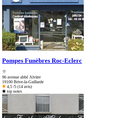
Pompes Funèbres Roc-Eclerc
96 avenue abbé Alvitre
19100 Brive-la-Gaillarde
4,5
/5
(14 avis)
top notes