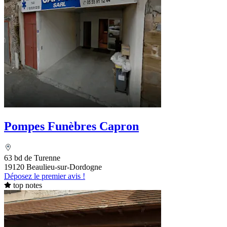
Pompes Funèbres Capron
63 bd de Turenne
19120 Beaulieu-sur-Dordogne
Déposez le premier avis !
top notes