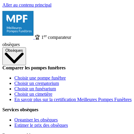
Aller au contenu principal
er
🏆
1
comparateur
obsèques
Obsèques
Comparer les pompes funèbres
Choisir une pompe funèbre
Choisir un crematorium
Choisir un funérarium
Choisir un cimetière
En savoir plus sur la certification Meilleures Pompes Funèbres
Services obsèques
Organiser les obsèques
Estimer le prix des obsèques