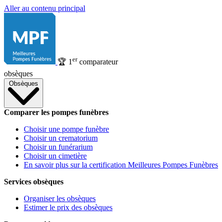
Aller au contenu principal
er
🏆
1
comparateur
obsèques
Obsèques
Comparer les pompes funèbres
Choisir une pompe funèbre
Choisir un crematorium
Choisir un funérarium
Choisir un cimetière
En savoir plus sur la certification Meilleures Pompes Funèbres
Services obsèques
Organiser les obsèques
Estimer le prix des obsèques