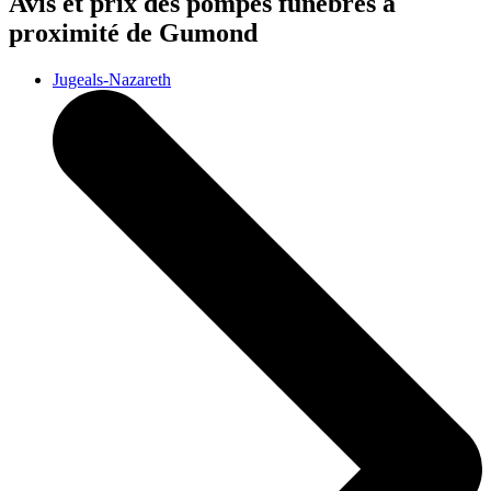
Avis et prix des
pompes funèbres
à
proximité de Gumond
Jugeals-Nazareth