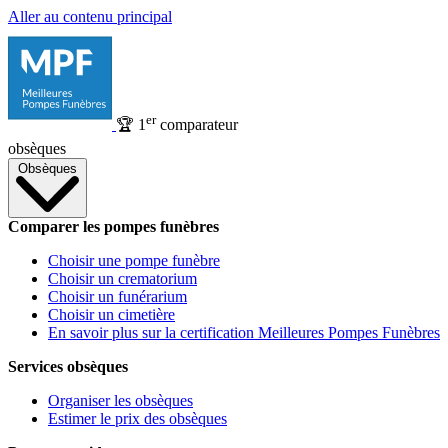
Aller au contenu principal
er
🏆
1
comparateur
obsèques
Obsèques
Comparer les pompes funèbres
Choisir une pompe funèbre
Choisir un crematorium
Choisir un funérarium
Choisir un cimetière
En savoir plus sur la certification Meilleures Pompes Funèbres
Services obsèques
Organiser les obsèques
Estimer le prix des obsèques