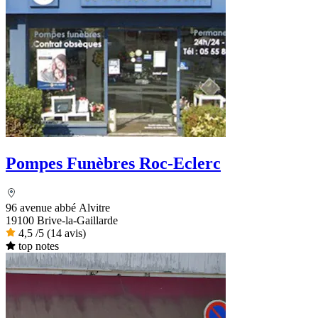
Pompes Funèbres Roc-Eclerc
96 avenue abbé Alvitre
19100 Brive-la-Gaillarde
4,5
/5
(14 avis)
top notes