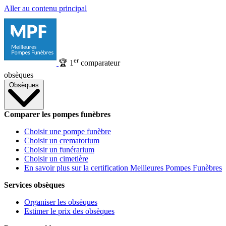
Aller au contenu principal
er
🏆
1
comparateur
obsèques
Obsèques
Comparer les pompes funèbres
Choisir une pompe funèbre
Choisir un crematorium
Choisir un funérarium
Choisir un cimetière
En savoir plus sur la certification Meilleures Pompes Funèbres
Services obsèques
Organiser les obsèques
Estimer le prix des obsèques