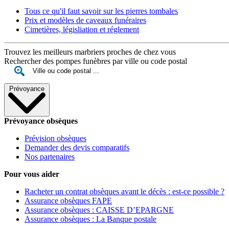
Tous ce qu'il faut savoir sur les pierres tombales
Prix et modèles de caveaux funéraires
Cimetières, législiation et réglement
Trouvez les meilleurs marbriers proches de chez vous
Rechercher des pompes funèbres par ville ou code postal
Prévoyance
Prévoyance obsèques
Prévision obsèques
Demander des devis comparatifs
Nos partenaires
Pour vous aider
Racheter un contrat obsèques avant le décès : est-ce possible ?
Assurance obsèques FAPE
Assurance obsèques : CAISSE D’EPARGNE
Assurance obsèques : La Banque postale