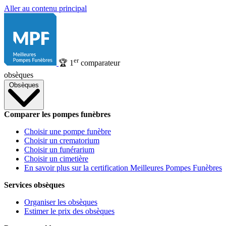
Aller au contenu principal
er
🏆
1
comparateur
obsèques
Obsèques
Comparer les pompes funèbres
Choisir une pompe funèbre
Choisir un crematorium
Choisir un funérarium
Choisir un cimetière
En savoir plus sur la certification Meilleures Pompes Funèbres
Services obsèques
Organiser les obsèques
Estimer le prix des obsèques